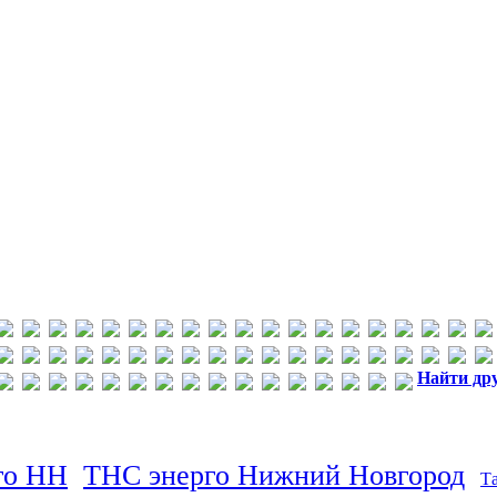
Найти др
го НН
ТНС энерго Нижний Новгород
Т