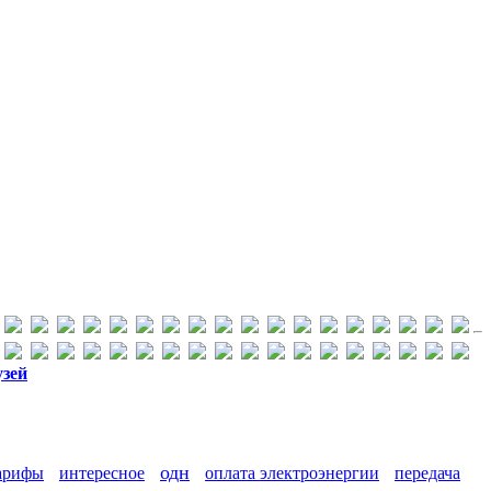
узей
одн
арифы
интересное
оплата электроэнергии
передача