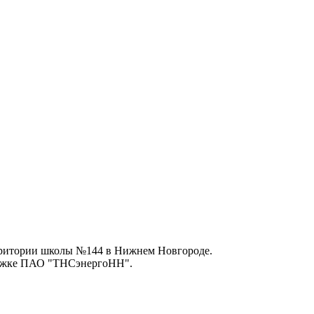
рритории школы №144 в Нижнем Новгороде.
жке ПАО ‪"‎ТНСэнергоНН"‬.