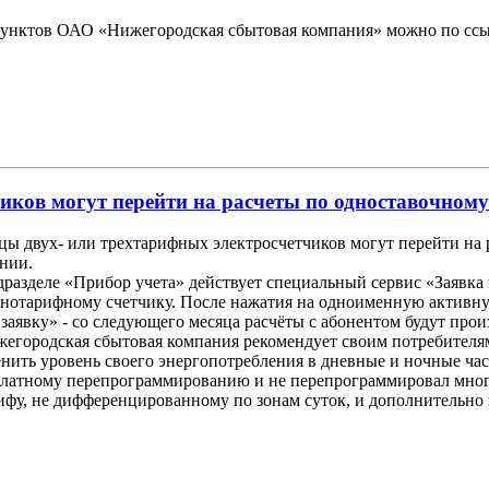
 пунктов ОАО «Нижегородская сбытовая компания» можно по сс
иков могут перейти на расчеты по одноставочному
ы двух- или трехтарифных электросчетчиков могут перейти на
ании.
дразделе «Прибор учета» действует специальный сервис «Заявка 
однотарифному счетчику. После нажатия на одноименную активну
заявку» - со следующего месяца расчёты с абонентом будут прои
жегородская сбытовая компания рекомендует своим потребителя
нить уровень своего энергопотребления в дневные и ночные час
сплатному перепрограммированию и не перепрограммировал мног
ифу, не дифференцированному по зонам суток, и дополнительно 