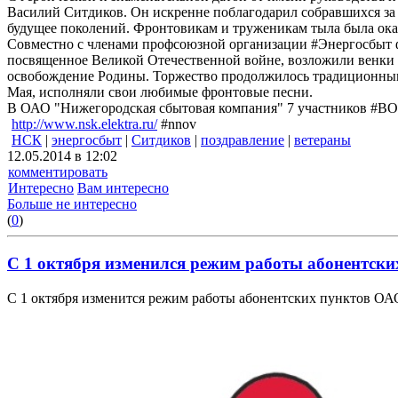
Василий Ситдиков. Он искренне поблагодарил собравшихся за и
будущее поколений. Фронтовикам и труженикам тыла была ока
Совместно с членами профсоюзной организации #Энергосбыт ф
посвященное Великой Отечественной войне, возложили венки 
освобождение Родины. Торжество продолжилось традиционным 
Мая, исполняли свои любимые фронтовые песни.
В ОАО "Нижегородская сбытовая компания" 7 участников #ВОВ
http://www.nsk.elektra.ru/
#nnov
НСК
|
энергосбыт
|
Ситдиков
|
поздравление
|
ветераны
12.05.2014 в 12:02
комментировать
Интересно
Вам интересно
Больше не интересно
(
0
)
С 1 октября изменился режим работы абонентски
С 1 октября изменится режим работы абонентских пунктов ОА