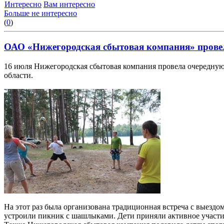
Интересно
Вам интересно
Больше не интересно
(
0
)
ОАО «Нижегородская сбытовая компания» провел
16 июля Нижегородская сбытовая компания провела очередную
области.
На этот раз была организована традиционная встреча с выезд
устроили пикник с шашлыками. Дети приняли активное участие