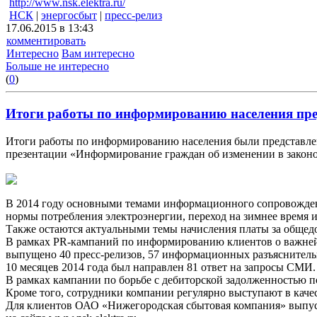
http://www.nsk.elektra.ru/
НСК
|
энергосбыт
|
пресс-релиз
17.06.2015 в 13:43
комментировать
Интересно
Вам интересно
Больше не интересно
(
0
)
Итоги работы по информированию населения пре
Итоги работы по информированию населения были представлен
презентации «Информирование граждан об изменении в законо
В 2014 году основными темами информационного сопровождения
нормы потребления электроэнергии, переход на зимнее время 
Также остаются актуальными темы начисления платы за общедо
В рамках PR-кампаний по информированию клиентов о важнейш
выпущено 40 пресс-релизов, 57 информационных разъяснитель
10 месяцев 2014 года был направлен 81 ответ на запросы СМИ.
В рамках кампании по борьбе с дебиторской задолженностью 
Кроме того, сотрудники компании регулярно выступают в каче
Для клиентов ОАО «Нижегородская сбытовая компания» выпус