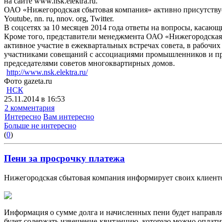
на сайте www.nsk.elektra.ru.
ОАО «Нижегородская сбытовая компания» активно присутствует
Youtube, nn. ru, nnov. org, Twitter.
В соцсетях за 10 месяцев 2014 года ответы на вопросы, касающ
Кроме того, представители менеджмента ОАО «Нижегородская 
активное участие в ежеквартальных встречах совета, в рабоч
участниками совещаний с ассоциациями промышленников и пре
председателями советов многоквартирных домов.
http://www.nsk.elektra.ru/
Фото gazeta.ru
НСК
25.11.2014 в 16:53
2 комментария
Интересно
Вам интересно
Больше не интересно
(
0
)
Пени за просрочку платежа
Нижегородская сбытовая компания информирует своих клиентов
Информация о сумме долга и начисленных пени будет направля
будет содержать извещение-квитанцию, которую можно оплатит