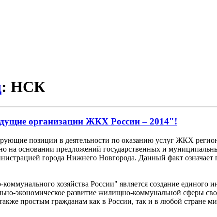
д
: НСК
дущие организации ЖКХ России – 2014"!
ирующие позиции в деятельности по оказанию услуг ЖКХ регио
льно на основании предложений государственных и муниципальн
инистрацией города Нижнего Новгорода. Данный факт означае
оммунального хозяйства России" является создание единого и
льно-экономическое развитие жилищно-коммунальной сферы сво
также простым гражданам как в России, так и в любой стране 