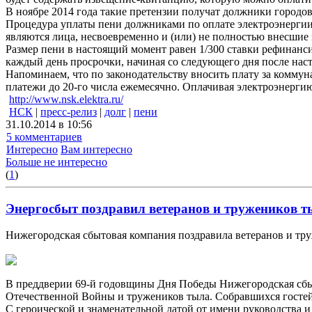
В ноябре 2014 года такие претензии получат должники городов
Процедура уплаты пени должниками по оплате электроэнерги
являются лица, несвоевременно и (или) не полностью внесшие
Размер пени в настоящий момент равен 1/300 ставки рефинанс
каждый день просрочки, начиная со следующего дня после нас
Напоминаем, что по законодательству вносить плату за комму
платежи до 20-го числа ежемесячно. Оплачивая электроэнергию
http://www.nsk.elektra.ru/
НСК
|
пресс-релиз
|
долг
|
пени
31.10.2014 в 10:56
5 комментариев
Интересно
Вам интересно
Больше не интересно
(
1
)
Энергосбыт поздравил ветеранов и тружеников т
Нижегородская сбытовая компания поздравила ветеранов и тр
В преддверии 69-й годовщины Дня Победы Нижегородская сбы
Отечественной Войны и тружеников тыла. Собравшихся гостей
С героической и знаменательной датой от имени руководства