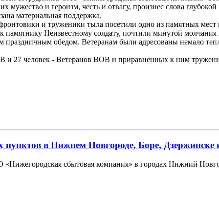
х мужество и героизм, честь и отвагу, произнес слова глубокой
зана материальная поддержка.
ронтовики и труженики тыла посетили одно из памятных мест 
к памятнику Неизвестному солдату, почтили минутой молчания 
праздничным обедом. Ветеранам были адресованы немало теплых
 и 27 человек - Ветеранов ВОВ и приравненных к ним тружени
х пунктов в Нижнем Новгороде, Боре, Дзержинске 
О «Нижегородская сбытовая компания» в городах Нижний Новго