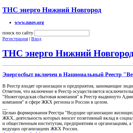
ТНС энерго Нижний Новгород
www.nnov.org
поиск по сайту
Регистрация
|
Вход
ТНС энерго Нижний Новгоро
Энергосбыт включен в Национальный Реестр "Ве
В Реестр входят организации и предприятия, занимающие лид
Отметим, что включение в Реестр осуществляется исключите
"Нижегородская сбытовая компания" в Реестр выдвинуто Адм
компания" в сфере ЖКХ региона и России в целом.
__
Целью формирования Реестра "Ведущие организации жилищно-к
ЖКХ, деятельность которых вносит позитивный вклад в социа
и общественным институтам, предприятиям и организациям, а 
ведущих организациях ЖКХ России.