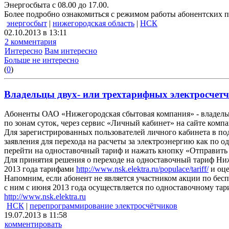
Энергосбыта с 08.00 до 17.00.
Более подробно ознакомиться с режимом работы абонентских
энергосбыт
|
нижегородская область
|
НСК
02.10.2013 в 13:11
2 комментария
Интересно
Вам интересно
Больше не интересно
(
0
)
Владельцы двух- или трехтарифных электросчетч
Абоненты ОАО «Нижегородская сбытовая компания» - владельц
по зонам суток, через сервис «Личный кабинет» на сайте комп
Для зарегистрированных пользователей личного кабинета в по
заявления для перехода на расчеты за электроэнергию как по 
перейти на одноставочный тариф и нажать кнопку «Отправить 
Для принятия решения о переходе на одноставочный тариф Ни
2013 года тарифами
http://www.nsk.elektra.ru/populace/tariff/
и оце
Напомним, если абонент не является участником акции по бе
с ним с июня 2013 года осуществляется по одноставочному тар
http://www.nsk.elektra.ru
НСК
|
перепрограммирование электросчётчиков
19.07.2013 в 11:58
комментировать