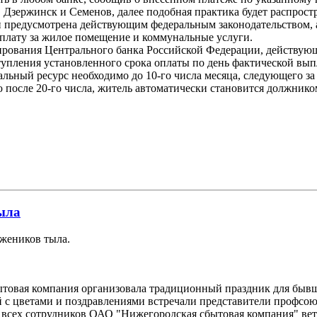
 Дзержинск и Семенов, далее подобная практика будет распрост
и предусмотрена действующим федеральным законодательством,
 плату за жилое помещение и коммунальные услуги.
ирования Центрального банка Российской Федерации, действующ
тупления установленного срока оплаты по день фактической вы
нальный ресурс необходимо до 10-го числа месяца, следующего 
 после 20-го числа, житель автоматически становится должнико
ыла
ужеников тыла.
товая компания организовала традиционный праздник для бывш
 с цветами и поздравлениями встречали представители профсою
 и всех сотрудников ОАО "Нижегородская сбытовая компания" в