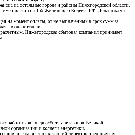
ранена на остальные города и районы Нижегородской области.
 а именно статьей 155 Жилищного Кодекса РФ. Должниками
ей на момент оплаты, от не выплаченных в срок сумм за
платы включительно.
за расчетным. Нижегородская сбытовая компания принимает
м.
их работников Энергосбыта - ветеранов Великой
зной организации и коллеги-энергетики.
етеранов поздравил управляющий директор предприятия