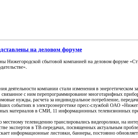
дставлены на деловом форуме
ы Нижегородской сбытовой компанией на деловом форуме «Стро
дательстве».
 деятельности компании стали изменения в энергетическом зак
и связанное с ним перепрограммирование многотарифных прибор
мовые нужды, расчета за индивидуальное потребление, передач
их событиях в электроэнергетике пресс-службой ОАО «Нижегор
ных материалов в СМИ, 11 информационных телевизионных прог
по местному телевидению транслировались видеоролики, на инт
стве экспертов в ТВ-передачах, посвященных актуальным пробл
кает информационные листовки, баннеры, постоянно обновляет