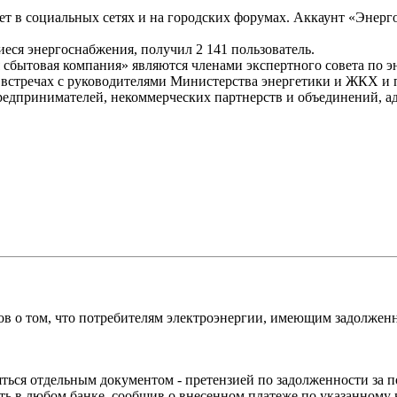
 в социальных сетях и на городских форумах. Аккаунт «Энергос
иеся энергоснабжения, получил 2 141 пользователь.
сбытовая компания» являются членами экспертного совета по 
их встречах с руководителями Министерства энергетики и ЖКХ и
дпринимателей, некоммерческих партнерств и объединений, ад
 о том, что потребителям электроэнергии, имеющим задолженнос
ться отдельным документом - претензией по задолженности за 
ь в любом банке, сообщив о внесенном платеже по указанному в