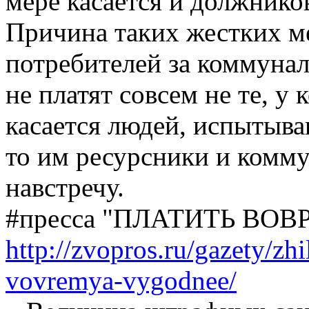
мере касается и должнико
Причина таких жестких м
потребителей за коммуна
не платят совсем не те, у 
касается людей, испытыв
то им ресурсники и комм
навстречу.
‪#‎пресса‬ "ПЛАТИТЬ В
http://zvopros.ru/gazety/zhi
vovremya-vygodnee/