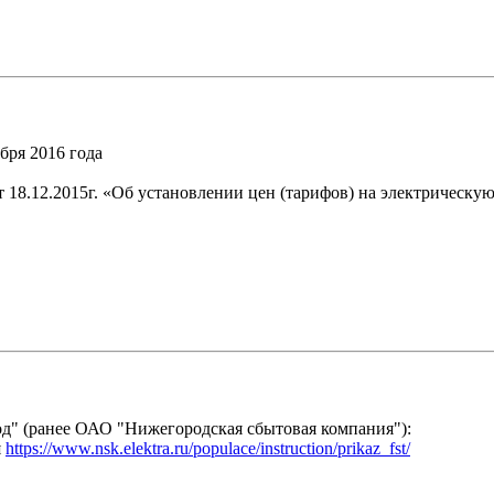
бря 2016 года
18.12.2015г. «Об установлении цен (тарифов) на электрическу
" (ранее ОАО "Нижегородская сбытовая компания"):
я
https://www.nsk.elektra.ru/populace/instruction/prikaz_fst/