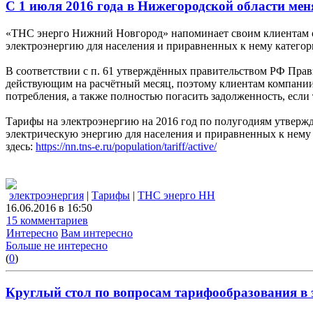
С 1 июля 2016 года в Нижегородской области ме
«ТНС энерго Нижний Новгород» напоминает своим клиентам о т
электроэнергию для населения и приравненных к нему категор
В соответствии с п. 61 утверждённых правительством РФ Прав
действующим на расчётный месяц, поэтому клиентам компании 
потребления, а также полностью погасить задолженность, если 
Тарифы на электроэнергию на 2016 год по полугодиям утвержд
электрическую энергию для населения и приравненных к нему
здесь:
https://nn.tns-e.ru/population/tariff/active/
электроэнергия
|
Тарифы
|
ТНС энерго НН
16.06.2016 в 16:50
15 комментариев
Интересно
Вам интересно
Больше не интересно
(
0
)
Круглый стол по вопросам тарифообразования в э