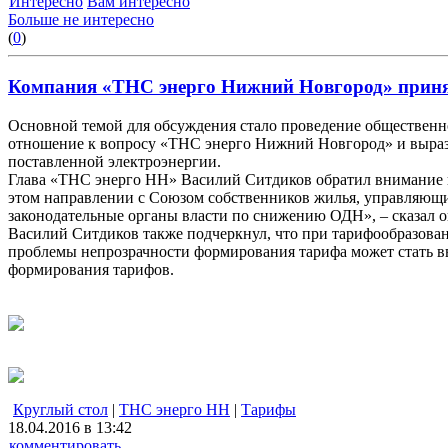
Интересно
Вам интересно
Больше не интересно
(
0
)
Компания «ТНС энерго Нижний Новгород» приняла
Основной темой для обсуждения стало проведение общественн
отношение к вопросу «ТНС энерго Нижний Новгород» и выраз
поставленной электроэнергии.
Глава «ТНС энерго НН» Василий Ситдиков обратил внимание н
этом направлении с Союзом собственников жилья, управляющ
законодательные органы власти по снижению ОДН», – сказал о
Василий Ситдиков также подчеркнул, что при тарифообразова
проблемы непрозрачности формирования тарифа может стать вв
формирования тарифов.
Круглый стол
|
ТНС энерго НН
|
Тарифы
18.04.2016 в 13:42
комментировать