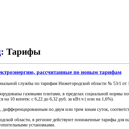
д
: Тарифы
лектроэнергию, рассчитанные по новым тарифам
ональной службы по тарифам Нижегородской области № 53/1 от 1
рудованы газовыми плитами, в пределах социальной нормы потреб
на 10 копеек: с 6,22 до 6,32 руб. за кВт.ч ( или на 1,6%).
м, дифференцированным по двум или трем зонам суток, соответс
ской области, в регионе действуют пониженные тарифы для на
топительными установками.