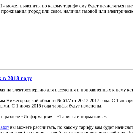
 может выяснить, по какому тарифу ему будет начисляться пла
а проживания (город или село), наличия газовой или электричес
 в 2018 году
фах на электроэнергию для населения и приравненных к нему ка
 Нижегородской области № 61/7 от 20.12.2017 года. С 1 января
ыми. С 1 июля 2018 года тарифы будут изменены.
е в разделе «Информация» – «Тарифы и нормативы».
lator/
вы можете рассчитать, по какому тарифу вам будет начисля
род или село), наличия газовой или электроплит, вида счётчика