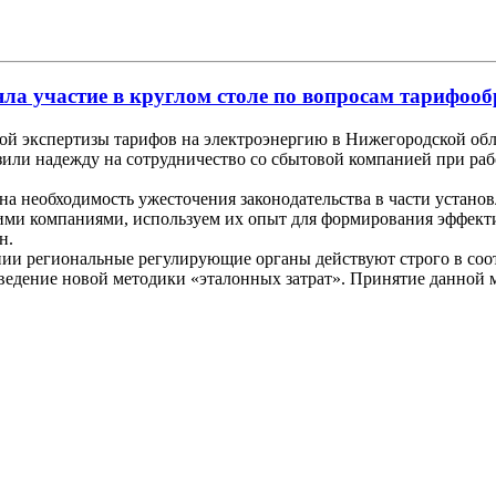
 участие в круглом столе по вопросам тарифообр
ой экспертизы тарифов на электроэнергию в Нижегородской об
или надежду на сотрудничество со сбытовой компанией при ра
а необходимость ужесточения законодательства в части устано
ими компаниями, используем их опыт для формирования эффект
н.
нии региональные регулирующие органы действуют строго в соо
едение новой методики «эталонных затрат». Принятие данной ме