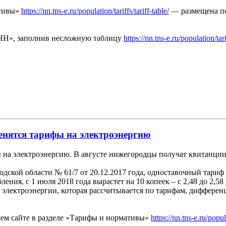
ативы»
https://nn.tns-e.ru/population/tariffs/tariff-table/
— размещена по
 НН», заполнив несложную таблицу
https://nn.tns-e.ru/population/tari
менятся тарифы на электроэнергию
 на электроэнергию. В августе нижегородцы получат квитанции
кой области № 61/7 от 20.12.2017 года, одноставочный тариф 
ния, с 1 июля 2018 года вырастет на 10 копеек – с 2,48 до 2,5
сть электроэнергии, которая рассчитывается по тарифам, дифферен
ем сайте в разделе «Тарифы и нормативы»
https://nn.tns-e.ru/popul