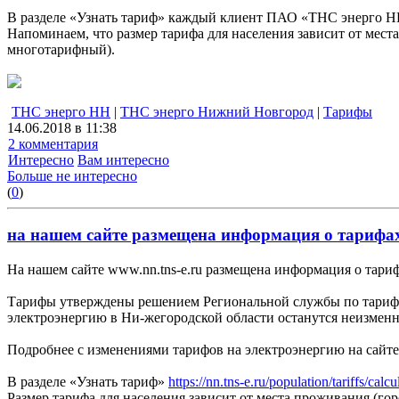
В разделе «Узнать тариф» каждый клиент ПАО «ТНС энерго НН»
Напоминаем, что размер тарифа для населения зависит от мест
многотарифный).
ТНС энерго НН
|
ТНС энерго Нижний Новгород
|
Тарифы
14.06.2018 в 11:38
2 комментария
Интересно
Вам интересно
Больше не интересно
(
0
)
на нашем сайте размещена информация о тарифах
На нашем сайте www.nn.tns-e.ru размещена информация о тари
Тарифы утверждены решением Региональной службы по тарифам
электроэнергию в Ни-жегородской области останутся неизменн
Подробнее с изменениями тарифов на электроэнергию на сайт
В разделе «Узнать тариф»
https://nn.tns-e.ru/population/tariffs/calcu
Размер тарифа для населения зависит от места проживания (го