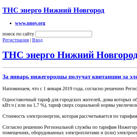
ТНС энерго Нижний Новгород
www.nnov.org
поиск по сайту
Регистрация
|
Вход
ТНС энерго Нижний Новгоро
За январь нижегородцы получат квитанции за э
Напоминаем, что с 1 января 2019 года, согласно решению Реги
Одноставочный тариф для городских жителей, дома которых обо
кВт.ч ( или на 1,7 %), тариф сверх социальной нормы увеличился 
Стоимость электроэнергии, которая рассчитывается по тарифа
Согласно решению Региональной службы по тарифам Нижегород
помещениях, оборудованных электроплитами и (или) электроо