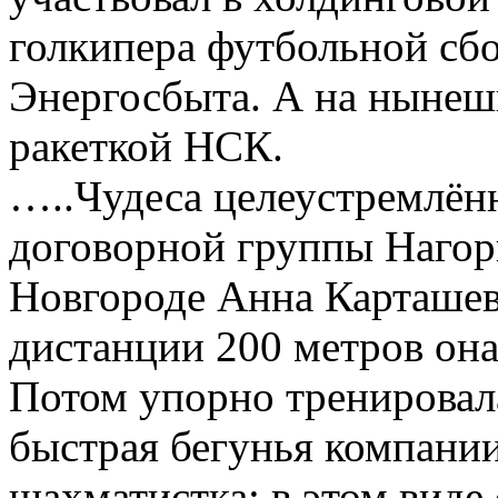
голкипера футбольной сб
Энергосбыта. А на нынеш
ракеткой НСК.
…..Чудеса целеустремлён
договорной группы Нагор
Новгороде Анна Карташев
дистанции 200 метров он
Потом упорно тренировалас
быстрая бегунья компани
шахматистка: в этом виде 