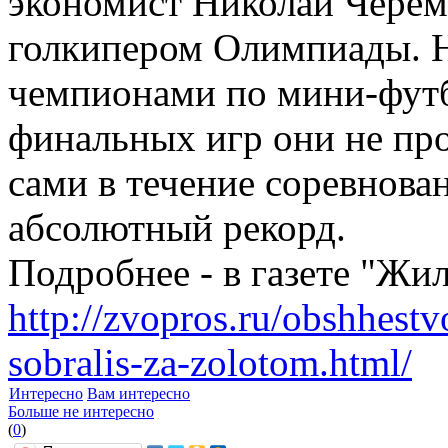
экономист Николай Чере
голкипером Олимпиады. Н
чемпионами по мини-футб
финальных игр они не про
сами в течение соревнова
абсолютный рекорд.
Подробнее - в газете "Ж
http://zvopros.ru/obshhestv
sobralis-za-zolotom.html/
Интересно
Вам интересно
Больше не интересно
(
0
)