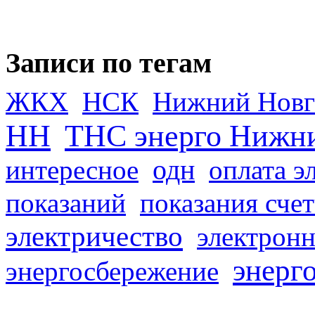
Записи по тегам
ЖКХ
НСК
Нижний Новг
НН
ТНС энерго Нижн
одн
интересное
оплата э
показаний
показания сче
электричество
электронн
энерг
энергосбережение