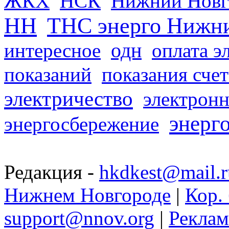
ЖКХ
НСК
Нижний Новг
НН
ТНС энерго Нижн
одн
интересное
оплата э
показаний
показания сче
электричество
электронн
энерг
энергосбережение
Редакция -
hkdkest@mail.r
Нижнем Новгороде
|
Кор. 
support@nnov.org
|
Реклам