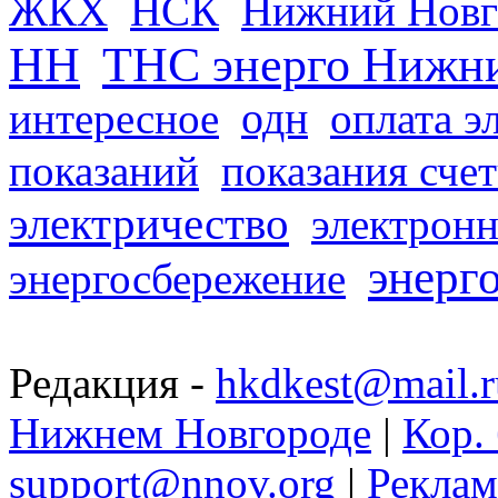
ЖКХ
НСК
Нижний Новг
НН
ТНС энерго Нижн
одн
интересное
оплата э
показаний
показания сче
электричество
электронн
энерг
энергосбережение
Редакция -
hkdkest@mail.r
Нижнем Новгороде
|
Кор. 
support@nnov.org
|
Реклам