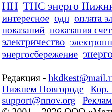
НН
ТНС энерго Нижн
одн
интересное
оплата э
показаний
показания сче
электричество
электронн
энерг
энергосбережение
Редакция -
hkdkest@mail.r
Нижнем Новгороде
|
Кор. 
support@nnov.org
|
Реклам
© 2001—2026 ООО «Медиа 