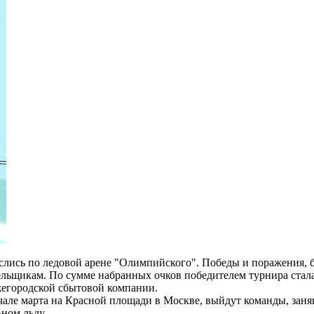
лись по ледовой арене "Олимпийского". Победы и поражения, бу
ельщикам. По сумме набранных очков победителем турнира стал
егородской сбытовой компании.
чале марта на Красной площади в Москве, выйдут команды, заняв
ном льду.