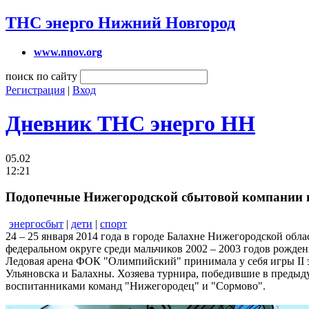
ТНС энерго Нижний Новгород
www.nnov.org
поиск по сайту
Регистрация
|
Вход
Дневник ТНС энерго НН
05.02
12:21
Подопечные Нижегородской сбытовой компании ю
энергосбыт
|
дети
|
спорт
24 – 25 января 2014 года в городе Балахне Нижегородской обл
федеральном округе среди мальчиков 2002 – 2003 годов рожден
Ледовая арена ФОК "Олимпийский" принимала у себя игры II эт
Ульяновска и Балахны. Хозяева турнира, победившие в преды
воспитанниками команд "Нижегородец" и "Сормово".