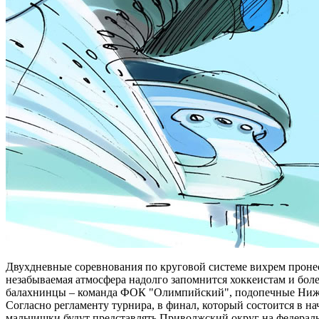
Двухдневные соревнования по круговой системе вихрем пронес
незабываемая атмосфера надолго запомнится хоккеистам и бол
балахнинцы – команда ФОК "Олимпийский", подопечные Ниж
Согласно регламенту турнира, в финал, который состоится в на
мальчишки будут представлять Приволжский округ на федераль