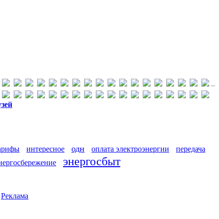
узей
одн
арифы
интересное
оплата электроэнергии
передача
энергосбыт
нергосбережение
|
Реклама