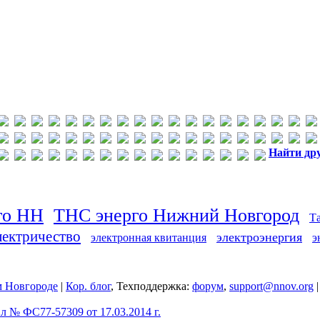
Найти др
го НН
ТНС энерго Нижний Новгород
Т
лектричество
электроэнергия
электронная квитанция
э
 Новгороде
|
Кор. блог
, Техподдержка:
форум
,
support@nnov.org
 № ФС77-57309 от 17.03.2014 г.