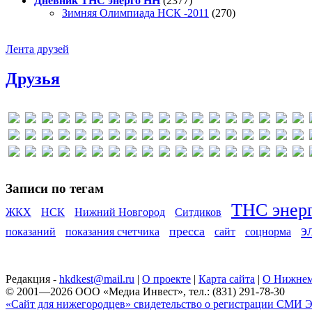
Дневник ТНС энерго НН
(2377)
Зимняя Олимпиада НСК -2011
(270)
Лента друзей
Друзья
Записи по тегам
ТНС энер
ЖКХ
НСК
Нижний Новгород
Ситдиков
э
пресса
показаний
показания счетчика
сайт
соцнорма
Редакция -
hkdkest@mail.ru
|
О проекте
|
Карта сайта
|
О Нижнем
© 2001—2026 ООО «Медиа Инвест», тел.: (831) 291-78-30
«Сайт для нижегородцев» свидетельство о регистрации СМИ Эл