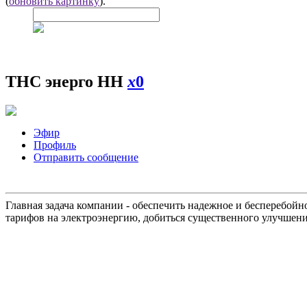
(
обновить картинку
).
ТНС энерго НН
x
0
Эфир
Профиль
Отправить сообщение
Главная задача компании - обеспечить надежное и бесперебой
тарифов на электроэнергию, добиться существенного улучшени