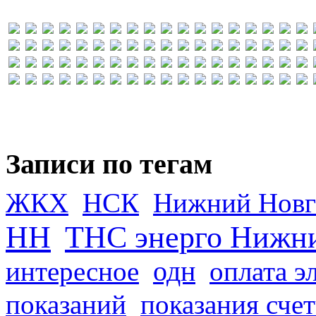
Записи по тегам
ЖКХ
НСК
Нижний Новг
НН
ТНС энерго Нижн
одн
интересное
оплата э
показаний
показания сче