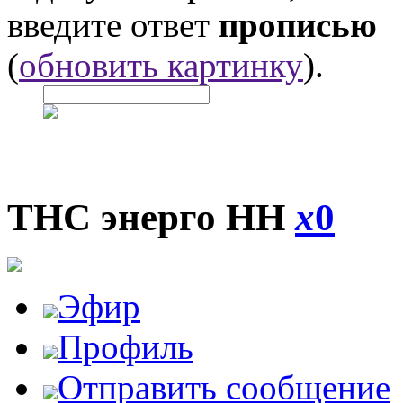
введите ответ
прописью
(
обновить картинку
).
ТНС энерго НН
x
0
Эфир
Профиль
Отправить сообщение