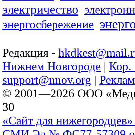
электричество
электронн
энерг
энергосбережение
Редакция -
hkdkest@mail.r
Нижнем Новгороде
|
Кор. 
support@nnov.org
|
Реклам
© 2001—2026 ООО «Медиа 
30
«Сайт для нижегородцев» 
СМИ Эл № ФС77-57309 от 