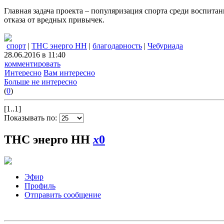
Главная задача проекта – популяризация спорта среди воспит
отказа от вредных привычек.
спорт
|
ТНС энерго НН
|
благодарность
|
Чебуриада
28.06.2016 в 11:40
комментировать
Интересно
Вам интересно
Больше не интересно
(
0
)
[1..1]
Показывать по:
ТНС энерго НН
x
0
Эфир
Профиль
Отправить сообщение