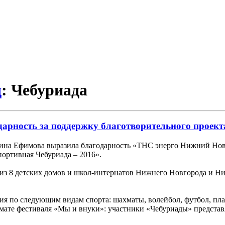
д
: Чебуриада
рность за поддержку благотворительного проекта
рина Ефимова выразила благодарность «ТНС энерго Нижний Нов
портивная Чебуриада – 2016».
з 8 детских домов и школ-интернатов Нижнего Новгорода и Ниж
ия по следующим видам спорта: шахматы, волейбол, футбол, пла
рмате фестиваля «Мы и внуки»: участники «Чебуриады» предста