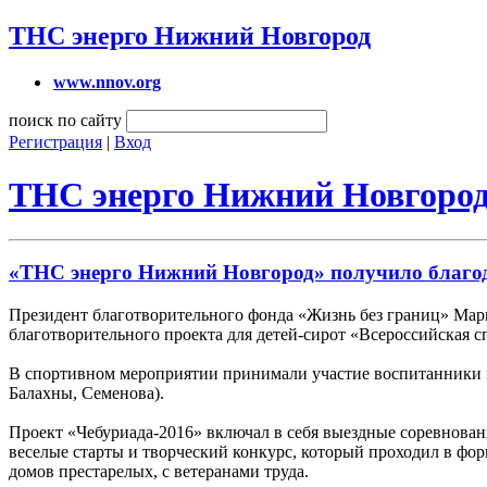
ТНС энерго Нижний Новгород
www.nnov.org
поиск по сайту
Регистрация
|
Вход
ТНС энерго Нижний Новгоро
«ТНС энерго Нижний Новгород» получило благода
Президент благотворительного фонда «Жизнь без границ» Ма
благотворительного проекта для детей-сирот «Всероссийская с
В спортивном мероприятии принимали участие воспитанники и
Балахны, Семенова).
Проект «Чебуриада-2016» включал в себя выездные соревнован
веселые старты и творческий конкурс, который проходил в фо
домов престарелых, с ветеранами труда.