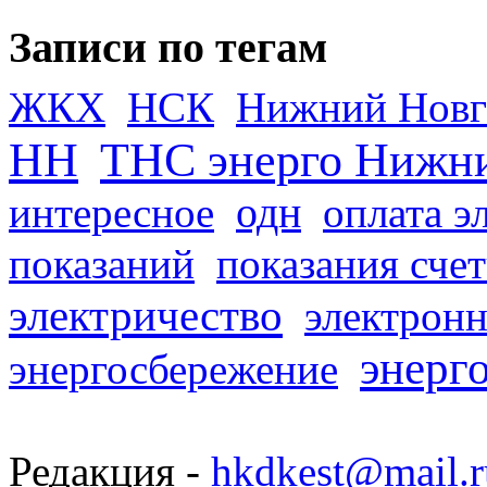
Записи по тегам
ЖКХ
НСК
Нижний Новг
НН
ТНС энерго Нижн
одн
интересное
оплата э
показаний
показания сче
электричество
электронн
энерг
энергосбережение
Редакция -
hkdkest@mail.r