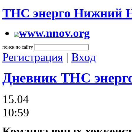
ТНС энерго Нижний 
www.nnov.org
поиск по сайту
Регистрация
|
Вход
Дневник ТНС энерг
15.04
10:59
Команда юных хоккеист