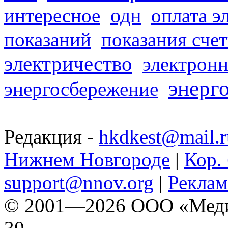
одн
интересное
оплата э
показаний
показания сче
электричество
электронн
энерг
энергосбережение
Редакция -
hkdkest@mail.r
Нижнем Новгороде
|
Кор. 
support@nnov.org
|
Реклам
© 2001—2026 ООО «Медиа 