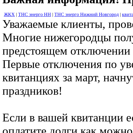
ЖКХ
|
ТНС энерго НН
|
ТНС энерго Нижний Новгород
|
квит
Уважаемые клиенты, прове
Многие нижегородцы полу
предстоящем отключении 
Первые отключения по ув
квитанциях за март, начн
праздников!
Если в вашей квитанции е
оплатите долги как можно