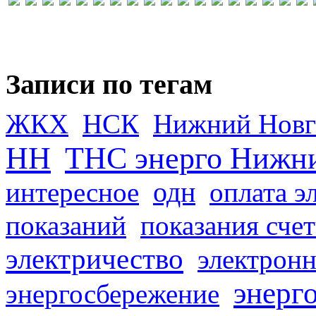
Записи по тегам
ЖКХ
НСК
Нижний Новг
НН
ТНС энерго Нижн
одн
интересное
оплата э
показаний
показания сче
электричество
электронн
энерг
энергосбережение