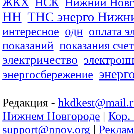
ЖКХ
НСК
Нижний Новг
НН
ТНС энерго Нижн
одн
интересное
оплата э
показаний
показания сче
электричество
электронн
энерг
энергосбережение
Редакция -
hkdkest@mail.r
Нижнем Новгороде
|
Кор. 
support@nnov.org
|
Реклам