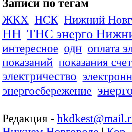
Записи по тегам
ЖКХ
НСК
Нижний Новг
НН
ТНС энерго Нижн
одн
интересное
оплата э
показаний
показания сче
электричество
электронн
энерг
энергосбережение
Редакция -
hkdkest@mail.r
Нижнем Новгороде
|
Кор. 