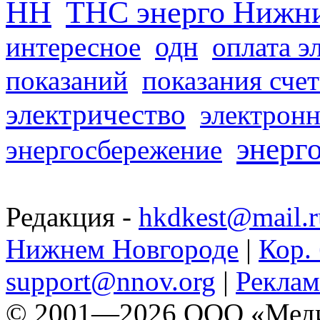
НН
ТНС энерго Нижн
одн
интересное
оплата э
показаний
показания сче
электричество
электронн
энерг
энергосбережение
Редакция -
hkdkest@mail.r
Нижнем Новгороде
|
Кор. 
support@nnov.org
|
Реклам
© 2001—2026 ООО «Медиа 