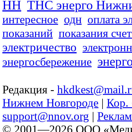
НН
ТНС энерго Нижн
одн
интересное
оплата э
показаний
показания сче
электричество
электронн
энерг
энергосбережение
Редакция -
hkdkest@mail.r
Нижнем Новгороде
|
Кор. 
support@nnov.org
|
Реклам
© 2001—2026 ООО «Медиа 