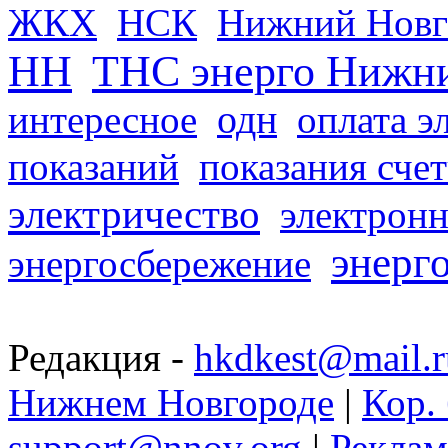
ЖКХ
НСК
Нижний Новг
НН
ТНС энерго Нижн
одн
интересное
оплата э
показаний
показания сче
электричество
электронн
энерг
энергосбережение
Редакция -
hkdkest@mail.r
Нижнем Новгороде
|
Кор. 
support@nnov.org
|
Реклам