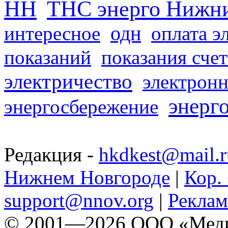
НН
ТНС энерго Нижн
одн
интересное
оплата э
показаний
показания сче
электричество
электронн
энерг
энергосбережение
Редакция -
hkdkest@mail.r
Нижнем Новгороде
|
Кор. 
support@nnov.org
|
Реклам
© 2001—2026 ООО «Медиа 