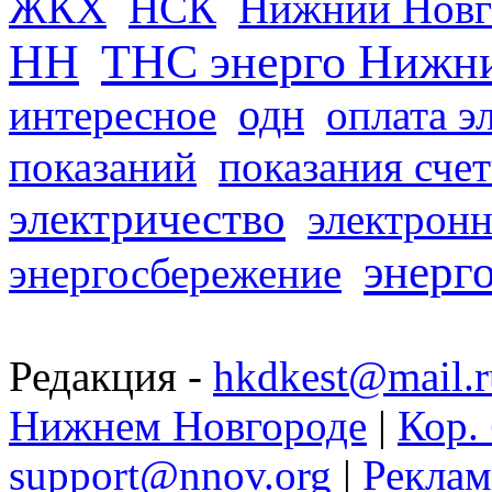
ЖКХ
НСК
Нижний Новг
НН
ТНС энерго Нижн
одн
интересное
оплата э
показаний
показания сче
электричество
электронн
энерг
энергосбережение
Редакция -
hkdkest@mail.r
Нижнем Новгороде
|
Кор. 
support@nnov.org
|
Реклам