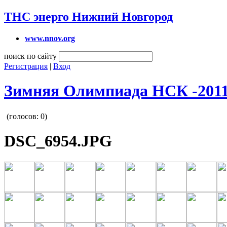
ТНС энерго Нижний Новгород
www.nnov.org
поиск по сайту
Регистрация
|
Вход
Зимняя Олимпиада НСК -201
(голосов:
0
)
DSC_6954.JPG