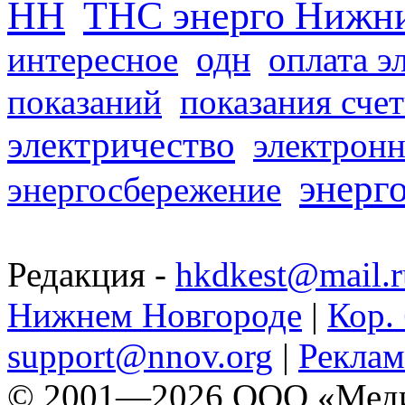
НН
ТНС энерго Нижн
одн
интересное
оплата э
показаний
показания сче
электричество
электронн
энерг
энергосбережение
Редакция -
hkdkest@mail.r
Нижнем Новгороде
|
Кор. 
support@nnov.org
|
Реклам
© 2001—2026 ООО «Медиа 