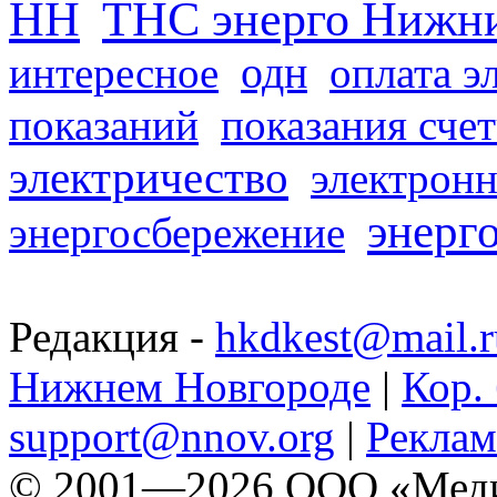
НН
ТНС энерго Нижн
одн
интересное
оплата э
показаний
показания сче
электричество
электронн
энерг
энергосбережение
Редакция -
hkdkest@mail.r
Нижнем Новгороде
|
Кор. 
support@nnov.org
|
Реклам
© 2001—2026 ООО «Медиа 