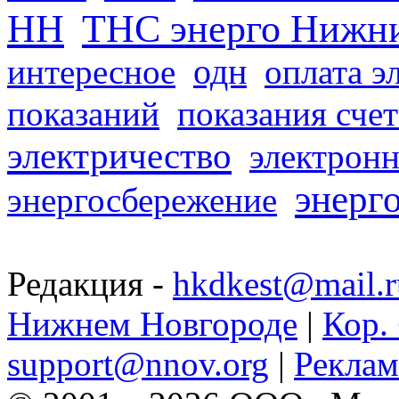
НН
ТНС энерго Нижн
одн
интересное
оплата э
показаний
показания сче
электричество
электронн
энерг
энергосбережение
Редакция -
hkdkest@mail.r
Нижнем Новгороде
|
Кор. 
support@nnov.org
|
Реклам