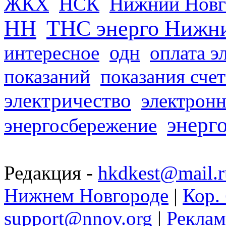
ЖКХ
НСК
Нижний Новг
НН
ТНС энерго Нижн
одн
интересное
оплата э
показаний
показания сче
электричество
электронн
энерг
энергосбережение
Редакция -
hkdkest@mail.r
Нижнем Новгороде
|
Кор. 
support@nnov.org
|
Реклам