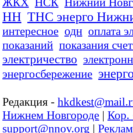
ЖКХ
НСК
Нижний Новг
НН
ТНС энерго Нижн
одн
интересное
оплата э
показаний
показания сче
электричество
электронн
энерг
энергосбережение
Редакция -
hkdkest@mail.r
Нижнем Новгороде
|
Кор. 
support@nnov.org
|
Реклам