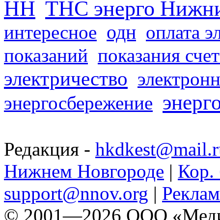
НН
ТНС энерго Нижн
одн
интересное
оплата э
показаний
показания сче
электричество
электронн
энерг
энергосбережение
Редакция -
hkdkest@mail.r
Нижнем Новгороде
|
Кор. 
support@nnov.org
|
Реклам
© 2001—2026 ООО «Медиа 