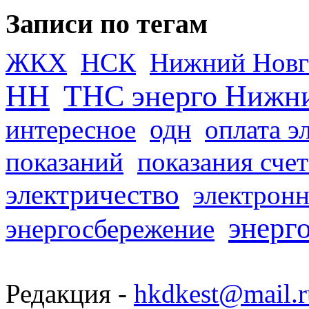
Записи по тегам
ЖКХ
НСК
Нижний Новг
НН
ТНС энерго Нижн
одн
интересное
оплата э
показаний
показания сче
электричество
электронн
энерг
энергосбережение
Редакция -
hkdkest@mail.r