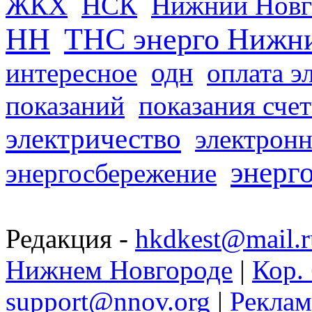
ЖКХ
НСК
Нижний Новг
НН
ТНС энерго Нижн
одн
интересное
оплата э
показаний
показания сче
электричество
электронн
энерг
энергосбережение
Редакция -
hkdkest@mail.r
Нижнем Новгороде
|
Кор. 
support@nnov.org
|
Реклам