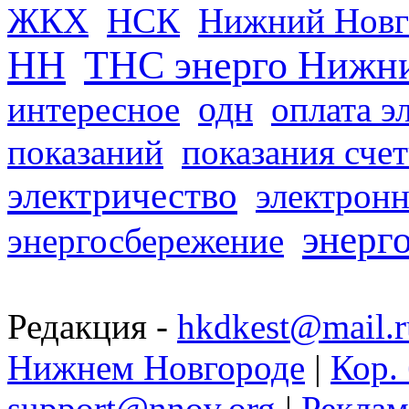
ЖКХ
НСК
Нижний Новг
НН
ТНС энерго Нижн
одн
интересное
оплата э
показаний
показания сче
электричество
электронн
энерг
энергосбережение
Редакция -
hkdkest@mail.r
Нижнем Новгороде
|
Кор. 
support@nnov.org
|
Реклам