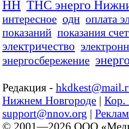
НН
ТНС энерго Нижн
одн
интересное
оплата э
показаний
показания сче
электричество
электронн
энерг
энергосбережение
Редакция -
hkdkest@mail.r
Нижнем Новгороде
|
Кор. 
support@nnov.org
|
Реклам
© 2001—2026 ООО «Медиа 