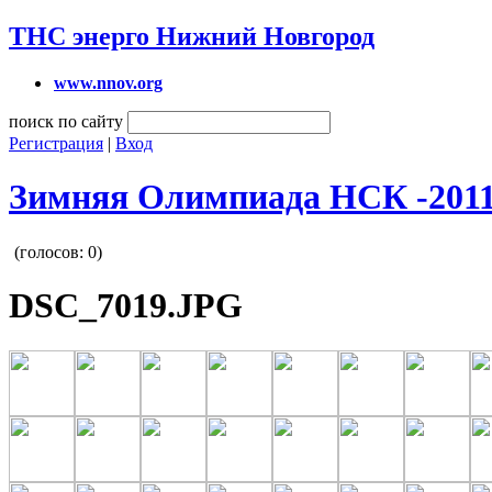
ТНС энерго Нижний Новгород
www.nnov.org
поиск по сайту
Регистрация
|
Вход
Зимняя Олимпиада НСК -201
(голосов:
0
)
DSC_7019.JPG