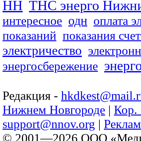
НН
ТНС энерго Нижн
одн
интересное
оплата э
показаний
показания сче
электричество
электронн
энерг
энергосбережение
Редакция -
hkdkest@mail.r
Нижнем Новгороде
|
Кор. 
support@nnov.org
|
Реклам
© 2001—2026 ООО «Медиа 