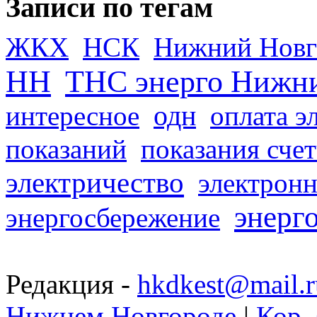
Записи по тегам
ЖКХ
НСК
Нижний Новг
НН
ТНС энерго Нижн
одн
интересное
оплата э
показаний
показания сче
электричество
электронн
энерг
энергосбережение
Редакция -
hkdkest@mail.r
Нижнем Новгороде
|
Кор. 