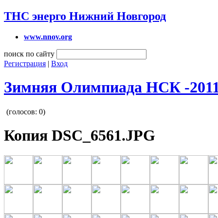
ТНС энерго Нижний Новгород
www.nnov.org
поиск по сайту
Регистрация
|
Вход
Зимняя Олимпиада НСК -201
(голосов:
0
)
Копия DSC_6561.JPG