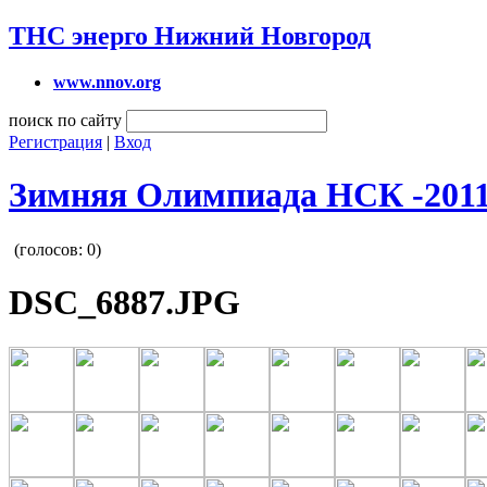
ТНС энерго Нижний Новгород
www.nnov.org
поиск по сайту
Регистрация
|
Вход
Зимняя Олимпиада НСК -201
(голосов:
0
)
DSC_6887.JPG