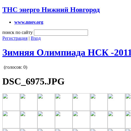
ТНС энерго Нижний Новгород
www.nnov.org
поиск по сайту
Регистрация
|
Вход
Зимняя Олимпиада НСК -201
(голосов:
0
)
DSC_6975.JPG