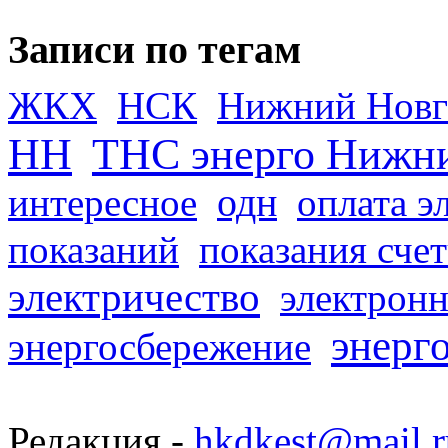
Записи по тегам
ЖКХ
НСК
Нижний Новг
НН
ТНС энерго Нижн
одн
интересное
оплата э
показаний
показания сче
электричество
электронн
энерг
энергосбережение
Редакция -
hkdkest@mail.r