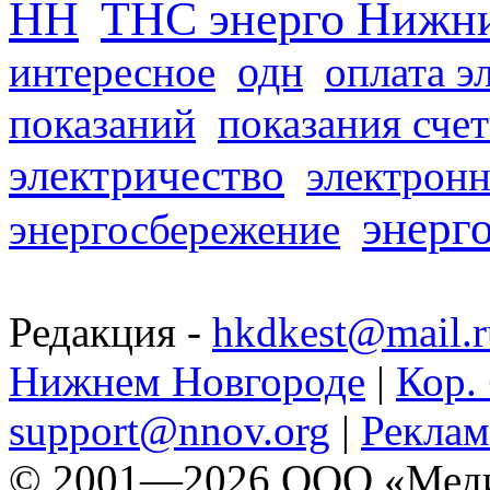
НН
ТНС энерго Нижн
одн
интересное
оплата э
показаний
показания сче
электричество
электронн
энерг
энергосбережение
Редакция -
hkdkest@mail.r
Нижнем Новгороде
|
Кор. 
support@nnov.org
|
Реклам
© 2001—2026 ООО «Медиа 