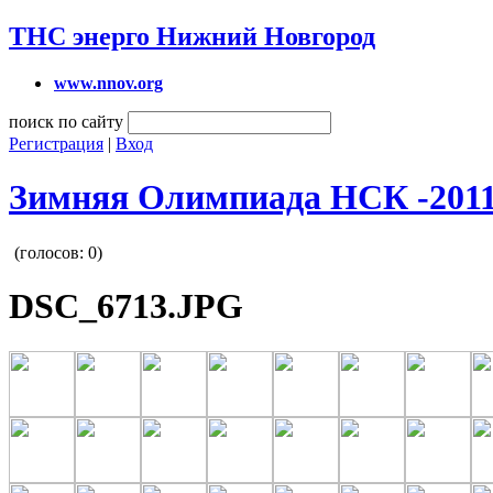
ТНС энерго Нижний Новгород
www.nnov.org
поиск по сайту
Регистрация
|
Вход
Зимняя Олимпиада НСК -201
(голосов:
0
)
DSC_6713.JPG