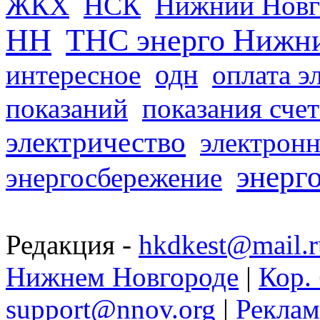
ЖКХ
НСК
Нижний Новг
НН
ТНС энерго Нижн
одн
интересное
оплата э
показаний
показания сче
электричество
электронн
энерг
энергосбережение
Редакция -
hkdkest@mail.r
Нижнем Новгороде
|
Кор. 
support@nnov.org
|
Реклам