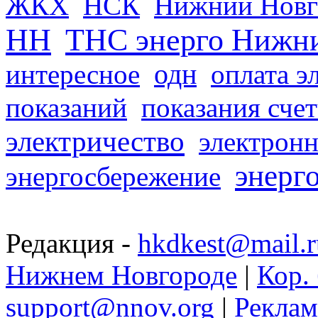
ЖКХ
НСК
Нижний Новг
НН
ТНС энерго Нижн
одн
интересное
оплата э
показаний
показания сче
электричество
электронн
энерг
энергосбережение
Редакция -
hkdkest@mail.r
Нижнем Новгороде
|
Кор. 
support@nnov.org
|
Реклам