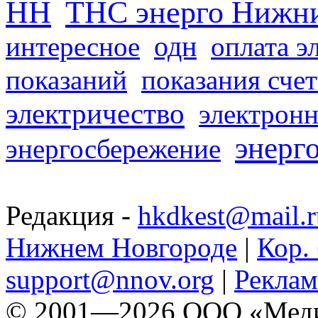
НН
ТНС энерго Нижн
одн
интересное
оплата э
показаний
показания сче
электричество
электронн
энерг
энергосбережение
Редакция -
hkdkest@mail.r
Нижнем Новгороде
|
Кор. 
support@nnov.org
|
Реклам
© 2001—2026 ООО «Медиа 