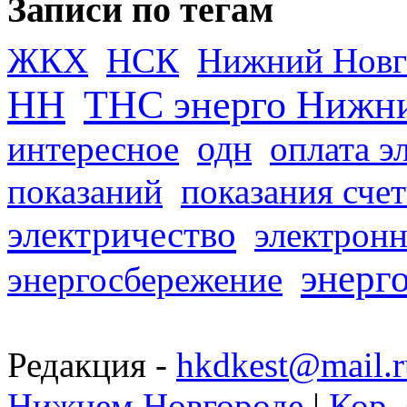
Записи по тегам
ЖКХ
НСК
Нижний Новг
НН
ТНС энерго Нижн
одн
интересное
оплата э
показаний
показания сче
электричество
электронн
энерг
энергосбережение
Редакция -
hkdkest@mail.r
Нижнем Новгороде
|
Кор. 