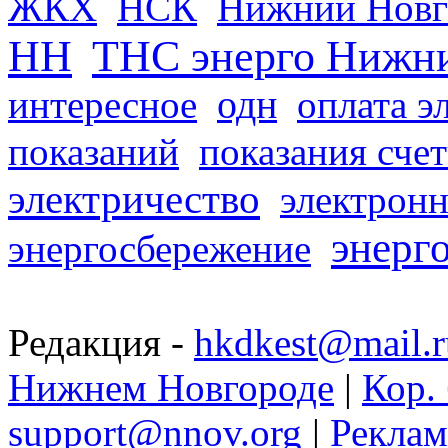
ЖКХ
НСК
Нижний Новг
НН
ТНС энерго Нижн
одн
интересное
оплата э
показаний
показания сче
электричество
электронн
энерг
энергосбережение
Редакция -
hkdkest@mail.r
Нижнем Новгороде
|
Кор. 
support@nnov.org
|
Реклам