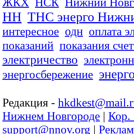
ЖКХ
НСК
Нижний Новг
НН
ТНС энерго Нижн
одн
интересное
оплата э
показаний
показания сче
электричество
электронн
энерг
энергосбережение
Редакция -
hkdkest@mail.r
Нижнем Новгороде
|
Кор. 
support@nnov.org
|
Реклам