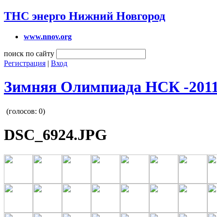
ТНС энерго Нижний Новгород
www.nnov.org
поиск по сайту
Регистрация
|
Вход
Зимняя Олимпиада НСК -201
(голосов:
0
)
DSC_6924.JPG