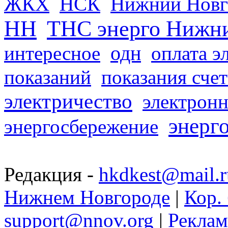
ЖКХ
НСК
Нижний Новг
НН
ТНС энерго Нижн
одн
интересное
оплата э
показаний
показания сче
электричество
электронн
энерг
энергосбережение
Редакция -
hkdkest@mail.r
Нижнем Новгороде
|
Кор. 
support@nnov.org
|
Реклам