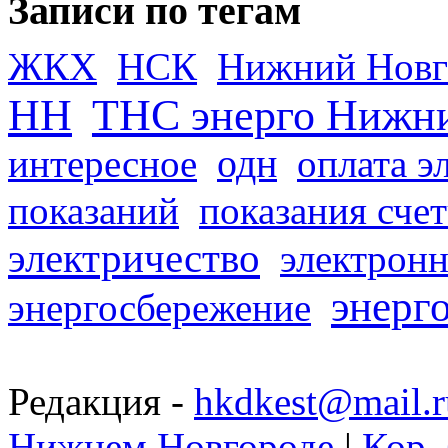
Записи по тегам
ЖКХ
НСК
Нижний Новг
НН
ТНС энерго Нижн
одн
интересное
оплата э
показаний
показания сче
электричество
электронн
энерг
энергосбережение
Редакция -
hkdkest@mail.r
Нижнем Новгороде
|
Кор. 